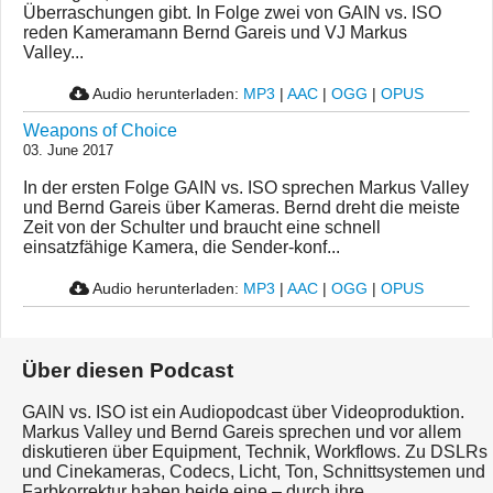
Überraschungen gibt. In Folge zwei von GAIN vs. ISO
reden Kameramann Bernd Gareis und VJ Markus
Valley...
Audio herunterladen:
MP3
|
AAC
|
OGG
|
OPUS
Weapons of Choice
03. June 2017
In der ersten Folge GAIN vs. ISO sprechen Markus Valley
und Bernd Gareis über Kameras. Bernd dreht die meiste
Zeit von der Schulter und braucht eine schnell
einsatzfähige Kamera, die Sender-konf...
Audio herunterladen:
MP3
|
AAC
|
OGG
|
OPUS
Über diesen Podcast
GAIN vs. ISO ist ein Audiopodcast über Videoproduktion.
Markus Valley und Bernd Gareis sprechen und vor allem
diskutieren über Equipment, Technik, Workflows. Zu DSLRs
und Cinekameras, Codecs, Licht, Ton, Schnittsystemen und
Farbkorrektur haben beide eine – durch ihre