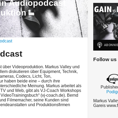
Ein Audiopodcast
uktion
odcast
odcast
Follow us
st über Videoproduktion. Markus Valley und
llem diskutieren über Equipment, Technik,
meras, Codecs, Licht, Ton,
ur haben beide eine – durch ihre
nterschiedliche Meinung. Markus arbeitet als
Publishe
ür TV und Web, gibt als VJ-Coach Workshops
Podig
 VideoTrainingsbuch“ (vj-coach.de). Bernd
 und Filmemacher, seine Kunden sind
Markus Valle
e Sendeanstalten und Produktionsfirmen
Gareis www.f