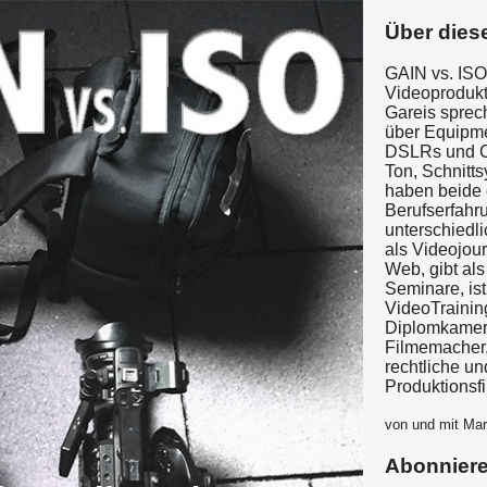
Über dies
GAIN vs. ISO
Videoprodukt
Gareis sprec
über Equipme
DSLRs und C
Ton, Schnitt
haben beide 
Berufserfahru
unterschiedl
als Videojour
Web, gibt al
Seminare, ist
VideoTraining
Diplomkamer
Filmemacher,
rechtliche u
Produktionsfi
von und mit Mar
Abonnier