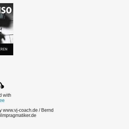
d with
ee
y www.vj-coach.de / Bernd
ilmpragmatiker.de