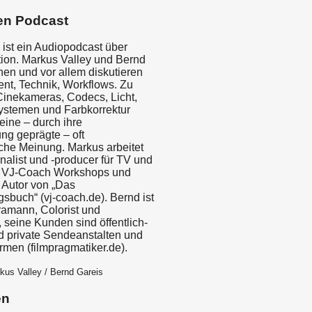
en Podcast
 ist ein Audiopodcast über
ion. Markus Valley und Bernd
hen und vor allem diskutieren
nt, Technik, Workflows. Zu
inekameras, Codecs, Licht,
systemen und Farbkorrektur
eine – durch ihre
ng geprägte – oft
iche Meinung. Markus arbeitet
nalist und -producer für TV und
s VJ-Coach Workshops und
 Autor von „Das
sbuch“ (vj-coach.de). Bernd ist
amann, Colorist und
 seine Kunden sind öffentlich-
nd private Sendeanstalten und
rmen (filmpragmatiker.de).
kus Valley / Bernd Gareis
en