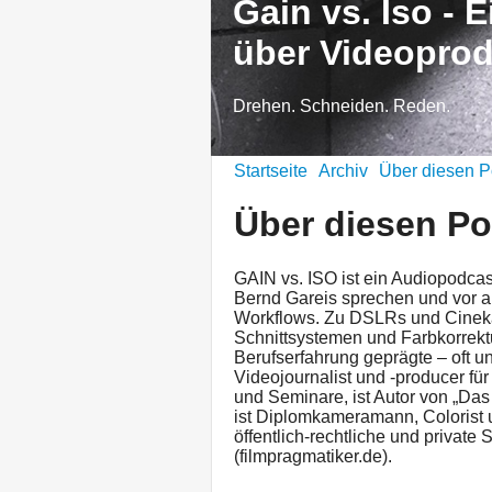
Gain vs. Iso - 
über Videoprod
Drehen. Schneiden. Reden.
Startseite
Archiv
Über diesen P
Über diesen P
GAIN vs. ISO ist ein Audiopodca
Bernd Gareis sprechen und vor a
Workflows. Zu DSLRs und Cineka
Schnittsystemen und Farbkorrekt
Berufserfahrung geprägte – oft u
Videojournalist und -producer f
und Seminare, ist Autor von „Das
ist Diplomkameramann, Colorist
öffentlich-rechtliche und privat
(filmpragmatiker.de).