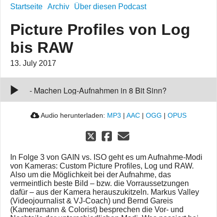
Startseite
Archiv
Über diesen Podcast
Picture Profiles von Log
bis RAW
13. July 2017
Picture Profiles von Log bis RAW
00:00
-
Machen Log-Aufnahmen in 8 Bit Sinn?
Audio herunterladen:
MP3
|
AAC
|
OGG
|
OPUS
In Folge 3 von GAIN vs. ISO geht es um Aufnahme-Modi
von Kameras: Custom Picture Profiles, Log und RAW.
Also um die Möglichkeit bei der Aufnahme, das
vermeintlich beste Bild – bzw. die Vorraussetzungen
dafür – aus der Kamera herauszukitzeln. Markus Valley
(Videojournalist & VJ-Coach) und Bernd Gareis
(Kameramann & Colorist) besprechen die Vor- und